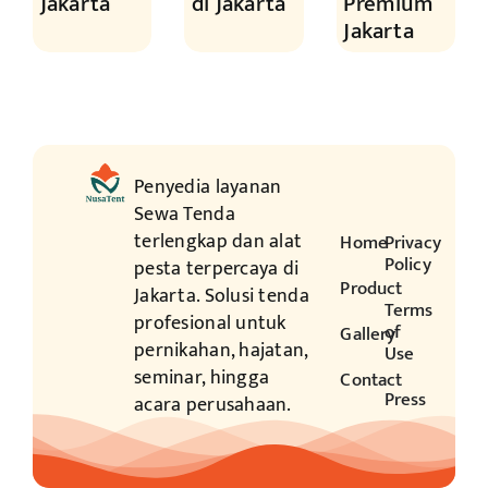
Jakarta
di Jakarta
Premium
Jakarta
Penyedia layanan
Sewa Tenda
terlengkap dan alat
Home
Privacy
Policy
pesta terpercaya di
Product
Jakarta. Solusi tenda
Terms
profesional untuk
of
Gallery
pernikahan, hajatan,
Use
seminar, hingga
Contact
Press
acara perusahaan.