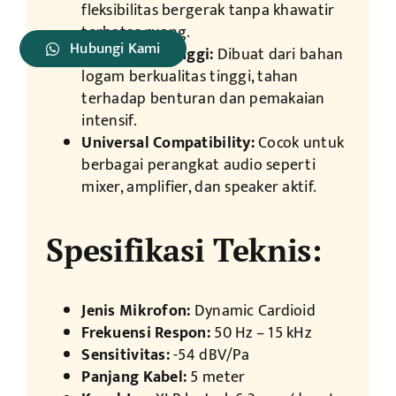
fleksibilitas bergerak tanpa khawatir
terbatas ruang.
Hubungi Kami
Durabilitas Tinggi:
Dibuat dari bahan
logam berkualitas tinggi, tahan
terhadap benturan dan pemakaian
intensif.
Universal Compatibility:
Cocok untuk
berbagai perangkat audio seperti
mixer, amplifier, dan speaker aktif.
Spesifikasi Teknis:
Jenis Mikrofon:
Dynamic Cardioid
Frekuensi Respon:
50 Hz – 15 kHz
Sensitivitas:
-54 dBV/Pa
Panjang Kabel:
5 meter