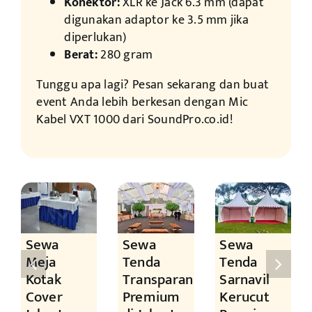
Konektor:
XLR ke Jack 6.3 mm (dapat
digunakan adaptor ke 3.5 mm jika
diperlukan)
Berat:
280 gram
Tunggu apa lagi? Pesan sekarang dan buat
event Anda lebih berkesan dengan Mic
Kabel VXT 1000 dari SoundPro.co.id!
Sewa
Sewa
Sewa
Meja
Tenda
Tenda
Kotak
Transparan
Sarnavil
Cover
Premium
Kerucut