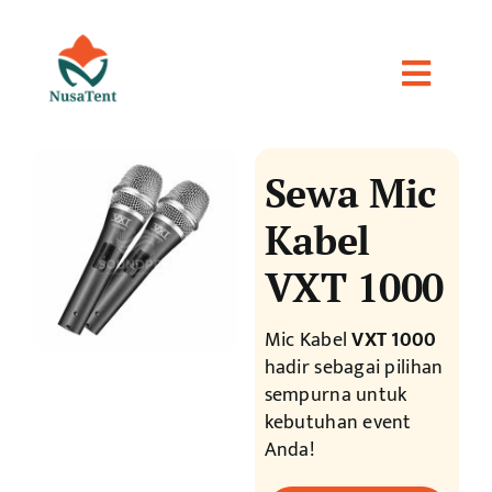
Skip
to
content
Toggle
Naviga
Home
Sewa Mic
Package
Kabel
VXT 1000
Product
Mic Kabel
VXT 1000
hadir sebagai pilihan
Gallery
sempurna untuk
kebutuhan event
Contact
Anda!